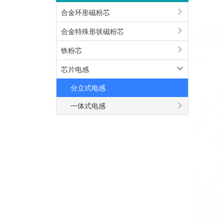
合金环形磁粉芯
合金特殊形状磁粉芯
铁粉芯
芯片电感
分立式电感
一体式电感